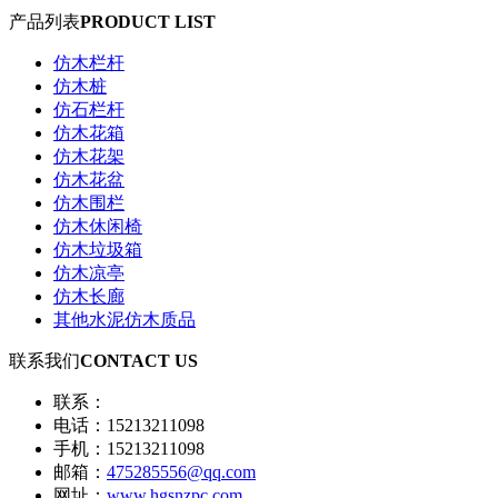
产品列表
PRODUCT LIST
仿木栏杆
仿木桩
仿石栏杆
仿木花箱
仿木花架
仿木花盆
仿木围栏
仿木休闲椅
仿木垃圾箱
仿木凉亭
仿木长廊
其他水泥仿木质品
联系我们
CONTACT US
联系：
电话：15213211098
手机：15213211098
邮箱：
475285556@qq.com
网址：
www.hgsnzpc.com