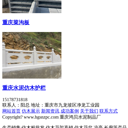
重庆菜沟板
重庆水泥仿木护栏
15178731818
联系人：阳总
地址：重庆市九龙坡区净龙工业园
网站首页
仿木展示
新闻资讯
成功案例
关于我们
联系方式
Copyright? www.hgsnzpc.com 重庆鸿贝水泥制品厂
生产销售:仿木桩批发,仿木花架直销,仿木花盆,凉亭,长廊等产品