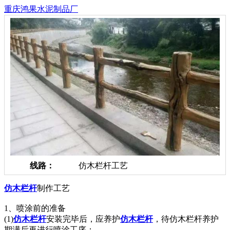
重庆鸿果水泥制品厂
线路：
仿木栏杆工艺
仿木栏杆
制作工艺
1、喷涂前的准备
(1)
仿木栏杆
安装完毕后，应养护
仿木栏杆
，待仿木栏杆养护
期满后再进行喷涂工序；