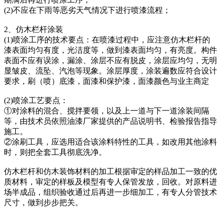
(2)不应在下雨等恶劣天气情况下进行喷漆流程；
2、仿木栏杆涂装
(1)喷涂工序的技术要点：在喷漆过程中，应注意仿木栏杆的
漆表面均匀有度，光洁度等，做到漆表面均匀，有亮度。构件
表面不应有误涂，漏涂、涂层不应有脱皮，涂层应均匀，无明
显皱皮、流坠、汽泡等现象。涂层厚度，涂装遍数应符合设计
要求，刷（喷）底漆，面漆和保护漆，面漆颜色与业主商定
(2)喷涂工艺要点：
①对涂料的混合、搅拌要领，以及上一道与下一道涂装间隔
等，由技术员依照油漆厂家提供的产品说明书、检验报告指导
施工。
②涂刷工具，应选用适合该涂料特性的工具，如改用其他涂料
时，则把全套工具彻底洗净。
仿木栏杆和仿木装饰材料的加工根据审定的样品加工一致的优
质材料，审定的样板及模型有专人保管发放，回收。对原料进
场半成品，组织验收通过后再进一步细加工，有专人分管技术
尺寸，做到步步把关。