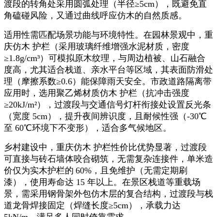
渡段的转角处采用圆弧处理（半径≥
5cm
），既避免直
角磕碰风险，又通过曲线呼应仿木的自然质感。
适用性需匹配场景功能与环境特性。在园林景观中，重
庆仿木 护栏（采用玻璃纤维增强水泥材质，密度
≥
1.8g/cm
³）可模拟原木纹理，与周边植被、山石融合
度高，尤其适合栈道、亲水平台等区域，其表面防滑处
理（摩擦系数≥
0.6
）能保障雨天安全。市政道路隔离带
应用时，选用聚乙烯材质仿木 护栏（抗冲击强度
≥
20kJ/m
²），过渡段与交通信号灯杆衔接处设置反光条
（宽度
5cm
），提升夜间辨识度，且耐候性强（
-30
℃
至
60
℃环境下不变形），适合多气候地区。
乡村建设中，重庆仿木 护栏性价比优势显著，过渡段
可直接与砖石墙体咬合砌筑，无需复杂连接件，单米造
价仅为实木护栏的
60%
，且免维护（无需定期刷
漆），使用寿命达
15
年以上。在景区栈道等重载场
景，需采用钢骨架外包仿木层的复合结构，过渡段与栈
道龙骨焊接固定（焊缝长度≥
5cm
），承载力达