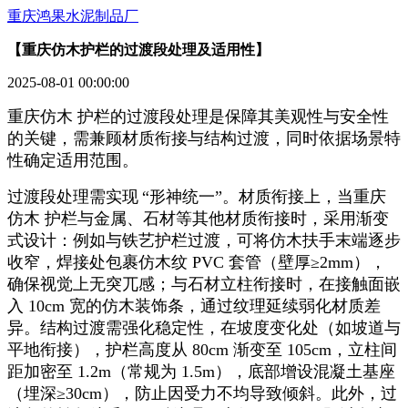
重庆鸿果水泥制品厂
【重庆仿木护栏的过渡段处理及适用性】
2025-08-01 00:00:00
重庆仿木 护栏的过渡段处理是保障其美观性与安全性
的关键，需兼顾材质衔接与结构过渡，同时依据场景特
性确定适用范围。
过渡段处理需实现
“形神统一”。材质衔接上，当重庆
仿木 护栏与金属、石材等其他材质衔接时，采用渐变
式设计：例如与铁艺护栏过渡，可将仿木扶手末端逐步
收窄，焊接处包裹仿木纹
PVC
套管（壁厚≥
2mm
），
确保视觉上无突兀感；与石材立柱衔接时，在接触面嵌
入
10cm
宽的仿木装饰条，通过纹理延续弱化材质差
异。结构过渡需强化稳定性，在坡度变化处（如坡道与
平地衔接），护栏高度从
80cm
渐变至
105cm
，立柱间
距加密至
1.2m
（常规为
1.5m
），底部增设混凝土基座
（埋深≥
30cm
），防止因受力不均导致倾斜。此外，过