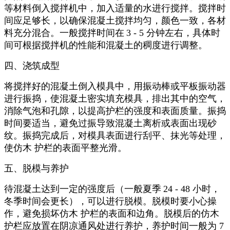
等材料倒入搅拌机中，加入适量的水进行搅拌。搅拌时
间应足够长，以确保混凝土搅拌均匀，颜色一致，各材
料充分混合。一般搅拌时间在
3 - 5
分钟左右，具体时
间可根据搅拌机的性能和混凝土的稠度进行调整。
四、浇筑成型
将搅拌好的混凝土倒入模具中，用振动棒或平板振动器
进行振捣，使混凝土密实填充模具，排出其中的空气，
消除气泡和孔隙，以提高护栏的强度和表面质量。振捣
时间要适当，避免过振导致混凝土离析或表面出现砂
纹。振捣完成后，对模具表面进行刮平、抹光等处理，
使仿木 护栏的表面平整光滑。
五、脱模与养护
待混凝土达到一定的强度后（一般夏季
24 - 48
小时，
冬季时间会更长），可以进行脱模。脱模时要小心操
作，避免损坏仿木 护栏的表面和边角。脱模后的仿木
护栏应放置在阴凉通风处进行养护，养护时间一般为
7