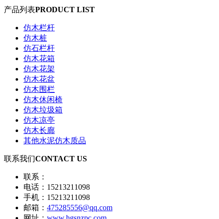
产品列表
PRODUCT LIST
仿木栏杆
仿木桩
仿石栏杆
仿木花箱
仿木花架
仿木花盆
仿木围栏
仿木休闲椅
仿木垃圾箱
仿木凉亭
仿木长廊
其他水泥仿木质品
联系我们
CONTACT US
联系：
电话：15213211098
手机：15213211098
邮箱：
475285556@qq.com
网址：
www.hgsnzpc.com