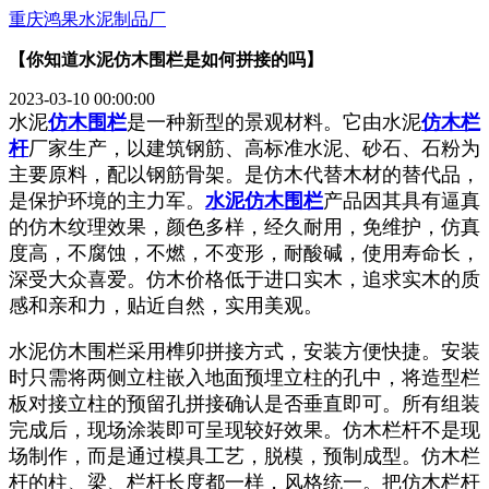
重庆鸿果水泥制品厂
【你知道水泥仿木围栏是如何拼接的吗】
2023-03-10 00:00:00
水泥
仿木围栏
是一种新型的景观材料。它由水泥
仿木栏
杆
厂家生产，以建筑钢筋、高标准水泥、砂石、石粉为
主要原料，配以钢筋骨架。是仿木代替木材的替代品，
是保护环境的主力军。
水泥仿木围栏
产品因其具有逼真
的仿木纹理效果，颜色多样，经久耐用，免维护，仿真
度高，不腐蚀，不燃，不变形，耐酸碱，使用寿命长，
深受大众喜爱。仿木价格低于进口实木，追求实木的质
感和亲和力，贴近自然，实用美观。
水泥仿木围栏采用榫卯拼接方式，安装方便快捷。安装
时只需将两侧立柱嵌入地面预埋立柱的孔中，将造型栏
板对接立柱的预留孔拼接确认是否垂直即可。所有组装
完成后，现场涂装即可呈现较好效果。仿木栏杆不是现
场制作，而是通过模具工艺，脱模，预制成型。仿木栏
杆的柱、梁、栏杆长度都一样，风格统一。把仿木栏杆