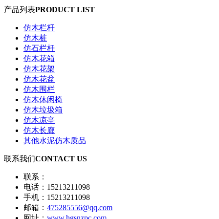
产品列表
PRODUCT LIST
仿木栏杆
仿木桩
仿石栏杆
仿木花箱
仿木花架
仿木花盆
仿木围栏
仿木休闲椅
仿木垃圾箱
仿木凉亭
仿木长廊
其他水泥仿木质品
联系我们
CONTACT US
联系：
电话：15213211098
手机：15213211098
邮箱：
475285556@qq.com
网址：
www.hgsnzpc.com