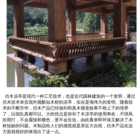
仿木凉亭是现代一种工艺技术，也是近代园林建筑的一个发明，通过
仿木技术来实现外观酷似木材的凉亭，实在是项伟大的发明。随着技
术的不断升华，仿木产品已经做到和真木视觉效果不相上下的境界
了，以假乱真都可以。大的优点是弥补了木凉亭的使用寿命，不惧风
吹雨打，不会腐蚀和褪色，更不会生虫，由此看来即环保又解决了木
材短缺的问题。木制品给人们的感觉就是亲近大自然，仿木产品在这
方面就很好的体现出了这一点。